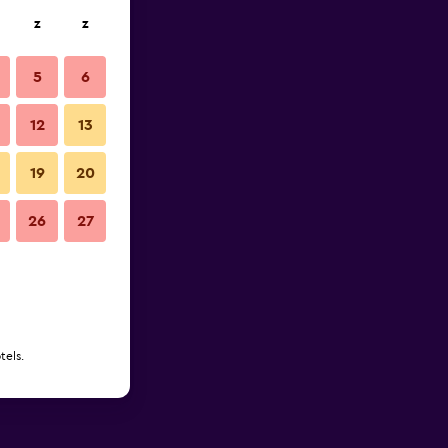
z
z
5
6
12
13
19
20
26
27
tels.