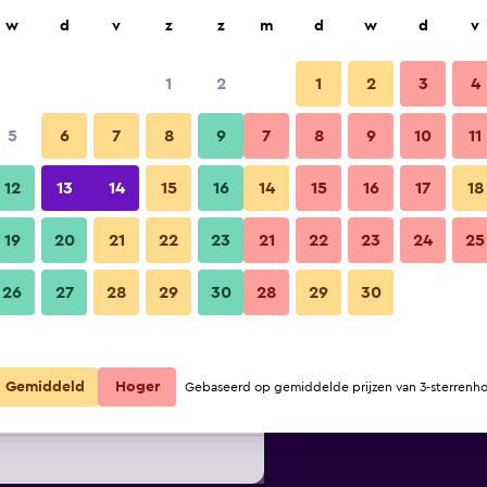
ek
w
d
v
z
z
m
d
w
d
v
1
2
1
2
3
4
oedkoopste tarief per nacht
5
6
7
8
9
7
8
9
10
11
r
totaal per
12
13
14
15
16
14
15
16
17
18
nacht
19
20
21
22
23
21
22
23
24
25
€ 29
Bekijk deal
26
27
28
29
30
28
29
30
€ 84
Bekijk deal
Gemiddeld
Hoger
Gebaseerd op gemiddelde prijzen van 3-sterrenho
€ 101
Bekijk deal