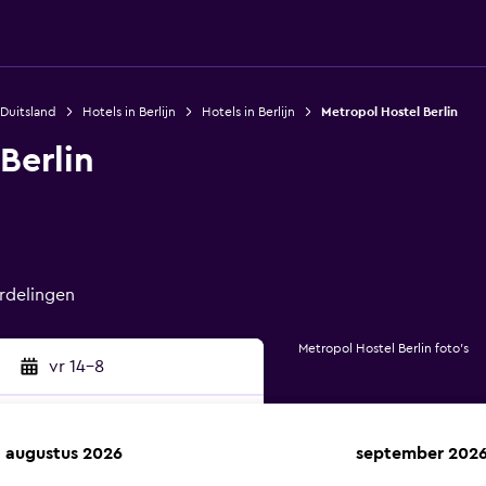
 Duitsland
Hotels in Berlijn
Hotels in Berlijn
Metropol Hostel Berlin
Berlin
rdelingen
Metropol Hostel Berlin foto's
vr 14-8
augustus 2026
september 202