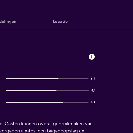
delingen
Locatie
6,4
6,1
6,9
tie. Gasten kunnen overal gebruikmaken van
ls vergaderruimtes, een bagageopslag en