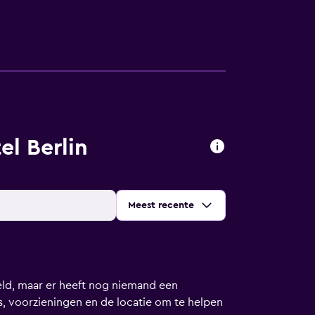
l Berlin
Sorteer op
:
Meest recente
d, maar er heeft nog niemand een
, voorzieningen en de locatie om te helpen