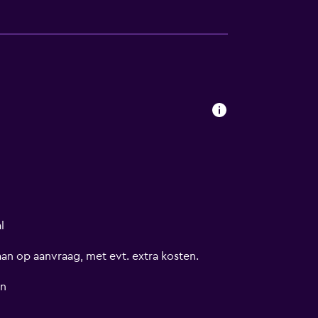
l
an op aanvraag, met evt. extra kosten.
in