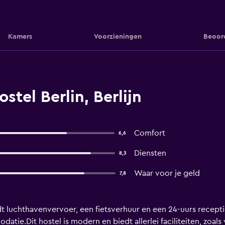
Kamers
Voorzieningen
Beoor
stel Berlin, Berlijn
Comfort
6,6
Diensten
8,3
Waar voor je geld
7,8
iedt luchthavenvervoer, een fietsverhuur en een 24-uurs recep
datie.Dit hostel is modern en biedt allerlei faciliteiten, zoa