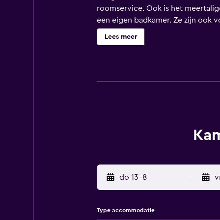
roomservice. Ook is het meertalige
een eigen badkamer. Ze zijn ook v
Lees meer
Kam
do 13-8
-
v
Type accommodatie