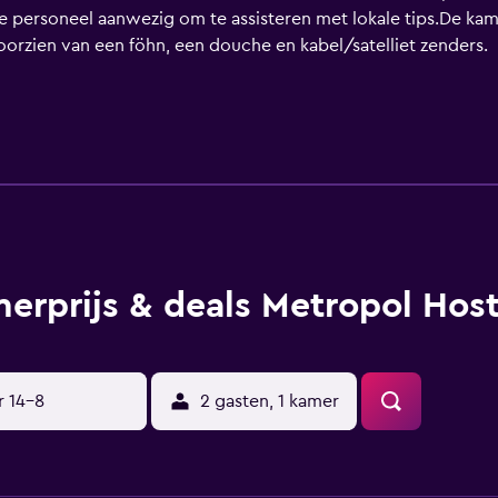
 personeel aanwezig om te assisteren met lokale tips.De kame
oorzien van een föhn, een douche en kabel/satelliet zenders.
erprijs & deals Metropol Host
r 14-8
2 gasten, 1 kamer