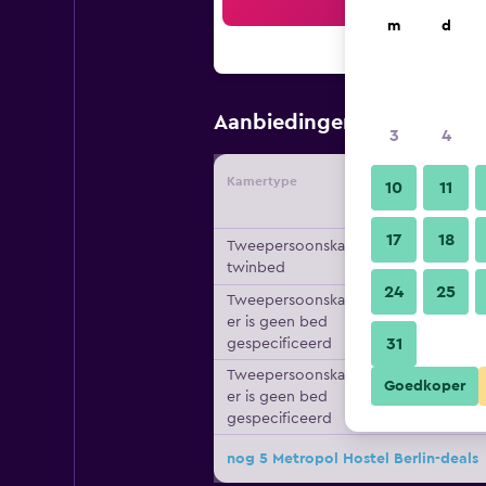
Zo
m
d
€ 29
Aanbiedingen vanaf
/
G
3
4
Kamertype
Aanbiede
10
11
17
18
Tweepersoonskamer, 1
twinbed
24
25
Tweepersoonskamer,
er is geen bed
31
gespecificeerd
Tweepersoonskamer,
Goedkoper
er is geen bed
gespecificeerd
nog 5 Metropol Hostel Berlin-deals