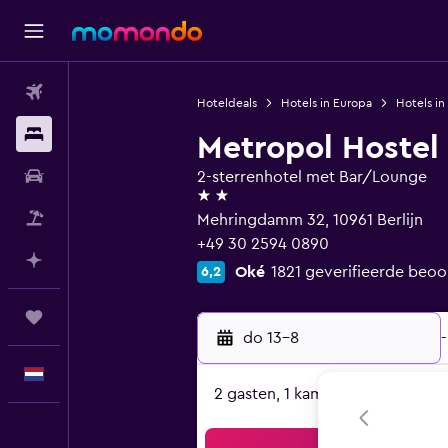
Vluchten
Hoteldeals
Hotels in Europa
Hotels in
Verblijven
Metropol Hostel 
Autoverhuur
2-sterrenhotel met Bar/Lounge
2 sterren
Pakketreizen
Mehringdamm 32, 10961 Berlijn
+49 30 2594 0890
Plan met AI
Oké
1821 geverifieerde beoo
6,2
Trips
do 13-8
-
Nederlands
2 gasten, 1 kamer