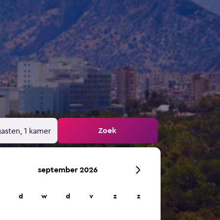
Zoek
gasten, 1 kamer
september 2026
d
w
d
v
z
z