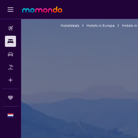
Hoteldeals
Hotels in Europa
Hotels in 
Vluchten
Verblijven
Autoverhuur
Pakketreizen
Plan met AI
Trips
Nederlands