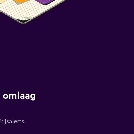
s omlaag
ijsalerts.