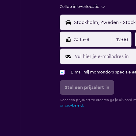
Zelfde inleverlocatie
za 15-8
12:00
E-mail mij momondo's speciale a
Stel een prijsalert in
Door een prijsalert te creëren ga je akkoord 
privacybeleid.