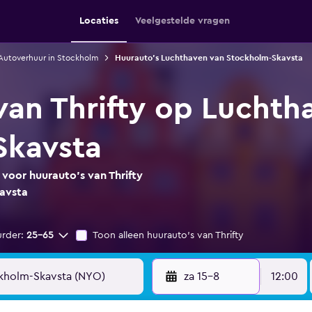
Locaties
Veelgestelde vragen
Autoverhuur in Stockholm
Huurauto's Luchthaven van Stockholm-Skavsta
van Thrifty op Luchth
Skavsta
 voor huurauto's van Thrifty
avsta
urder:
25-65
Toon alleen huurauto's van Thrifty
za 15-8
12:00