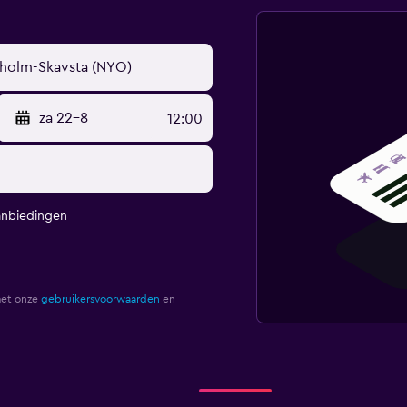
za 22-8
12:00
anbiedingen
met onze
gebruikersvoorwaarden
en