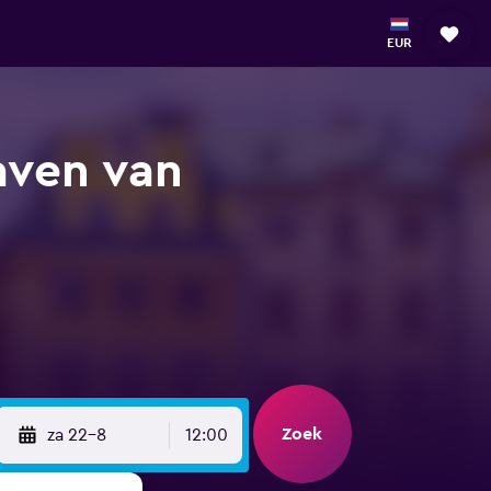
EUR
aven van
Zoek
za 22-8
12:00