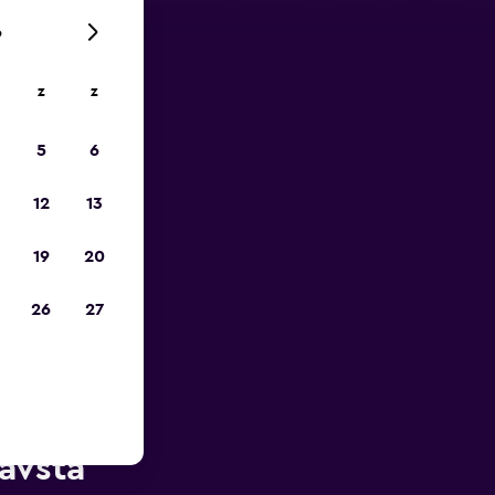
6
z
z
is-
5
6
12
13
19
20
26
27
t van
avsta