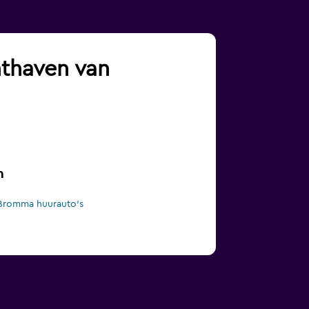
hthaven van
m
Bromma huurauto's