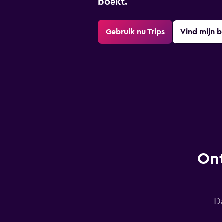
boekt.
Gebruik nu Trips
Vind mijn 
Ont
D