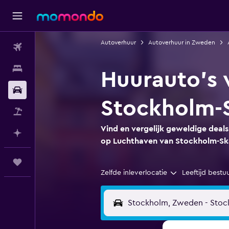
Autoverhuur
Autoverhuur in Zweden
Vluchten
Verblijven
Huurauto's 
Autoverhuur
Stockholm-
Pakketreizen
Vind en vergelijk geweldige deals
Plan met AI
op Luchthaven van Stockholm-Sk
Trips
Zelfde inleverlocatie
Leeftijd bestu