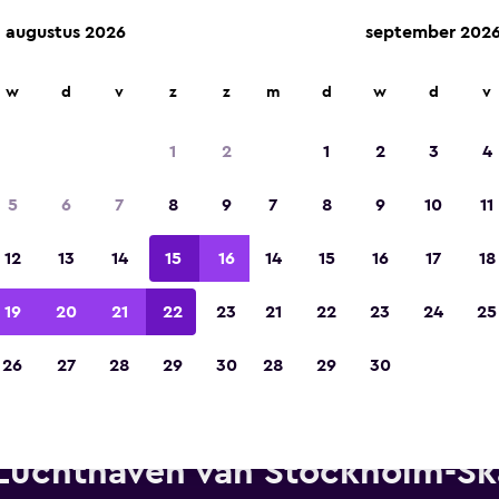
augustus 2026
september 202
w
d
v
z
z
m
d
w
d
v
Gekozen tot de winnaar van Europa's beste re
app 2023
1
2
1
2
3
4
5
6
7
8
9
7
8
9
10
11
12
13
14
15
16
14
15
16
17
18
19
20
21
22
23
21
22
23
24
25
26
27
28
29
30
28
29
30
Thrifty autoverhuur in de buur
Luchthaven van Stockholm-Sk