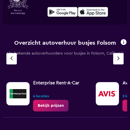
Overzicht autoverhuur busjes Folsom
Alle bekende autoverhuurders voor busjes in Folsom, Californië
Enterprise Rent-A-Car
Avi
4 locaties
2 lo
Bekijk prijzen
B