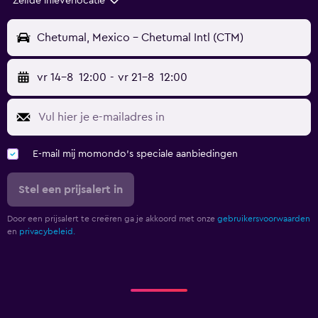
Zelfde inleverlocatie
Chetumal, Mexico - Chetumal Intl (CTM)
vr 14-8
12:00
-
vr 21-8
12:00
E-mail mij momondo's speciale aanbiedingen
Stel een prijsalert in
Door een prijsalert te creëren ga je akkoord met onze
gebruikersvoorwaarden
en
privacybeleid.