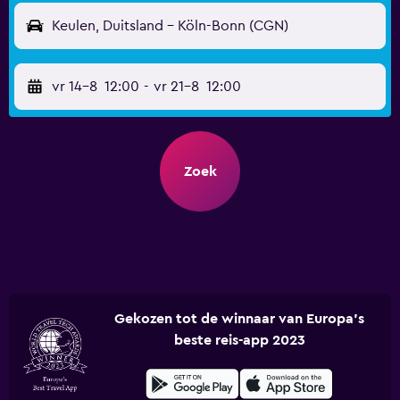
Keulen, Duitsland - Köln-Bonn (CGN)
vr 14-8
12:00
-
vr 21-8
12:00
Zoek
Gekozen tot de winnaar van Europa's
beste reis-app 2023