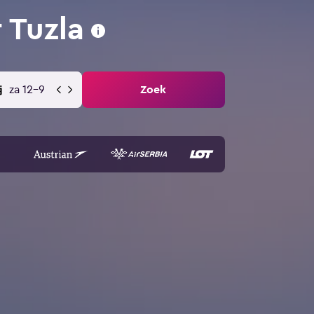
 Tuzla
za 12-9
Zoek