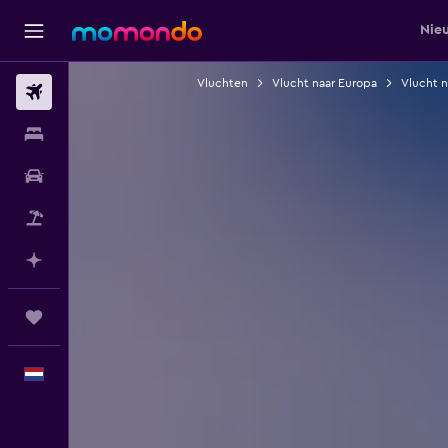
Nie
Vluchten
Vlucht naar Europa
Vlucht n
Vluchten
Verblijven
Autoverhuur
Pakketreizen
Plan met AI
Trips
Nederlands