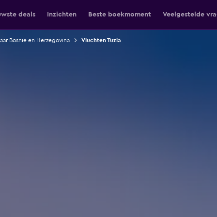
uwste deals
Inzichten
Beste boekmoment
Veelgestelde vr
aar Bosnië en Herzegovina
Vluchten Tuzla