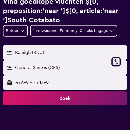
Vind goedkope vluchten $[0,
preposition:'naar ']$[0, article:'naar
']South Cotabato
Retour
1 volwassene, Economy, 0 stuks bagage
Raleigh (RDU)
General Santos (GES)
zo 6-9
-
zo 13-9
Zoek