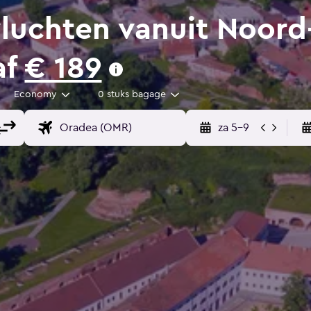
uchten vanuit Noord
af
€ 189
Economy
0 stuks bagage
za 5-9