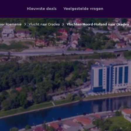
Nieuwste deals
Veelgestelde vragen
naar Roemenië
Vlucht naar Oradea
Vluchten Noord-Holland naar Oradea