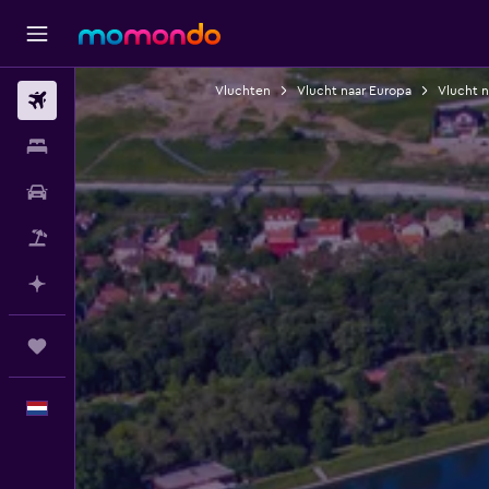
Vluchten
Vlucht naar Europa
Vlucht 
Vluchten
Verblijven
Autoverhuur
Pakketreizen
Plan met AI
Trips
Nederlands