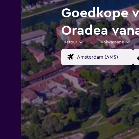
Goedkope vl
Oradea van
Retour
1 volwassene