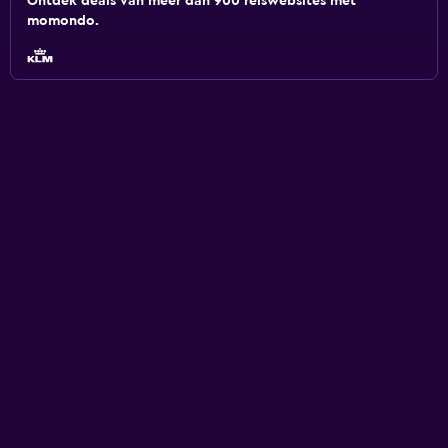
Ontdek deals van meer dan 900 reiswebsites met
momondo.