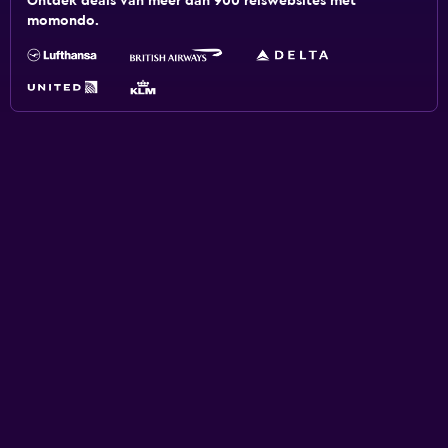
Ontdek deals van meer dan 900 reiswebsites met
momondo.