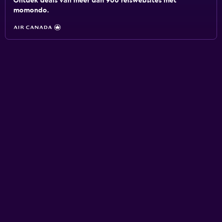
Ontdek deals van meer dan 900 reiswebsites met
momondo.