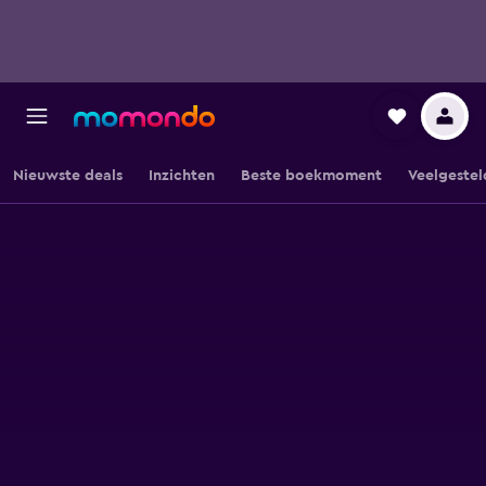
Nieuwste deals
Inzichten
Beste boekmoment
Veelgestel