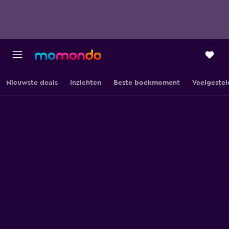
Nieuwste deals
Inzichten
Beste boekmoment
Veelgestel