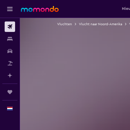
Nie
Vluchten
Vlucht naar Noord-Amerika
Vluchten
Verblijven
Autoverhuur
Pakketreizen
Plan met AI
Trips
Nederlands