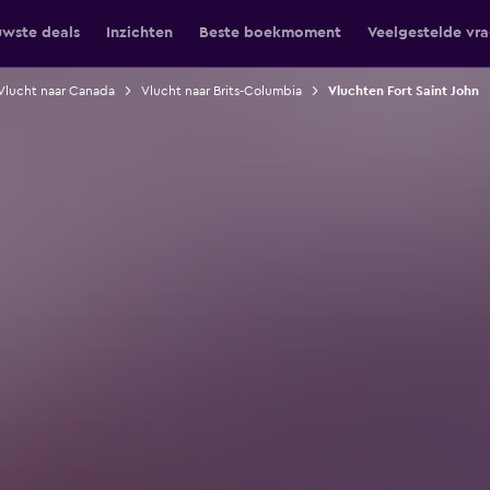
uwste deals
Inzichten
Beste boekmoment
Veelgestelde vr
Vlucht naar Canada
Vlucht naar Brits-Columbia
Vluchten Fort Saint John