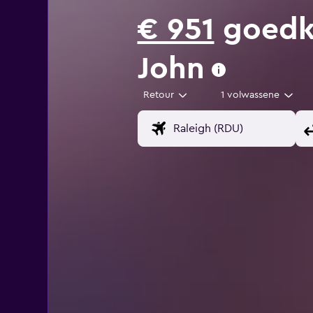
€ 951
goedko
John
Retour
1 volwassene