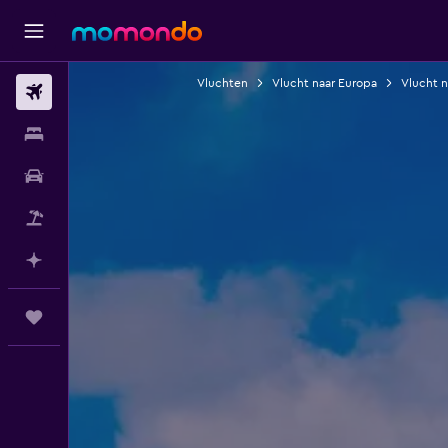
Vluchten
Vlucht naar Europa
Vlucht 
Vluchten
Verblijven
Autoverhuur
Pakketreizen
Plan met AI
Trips