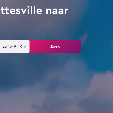
tesville naar
zo 13-9
Zoek