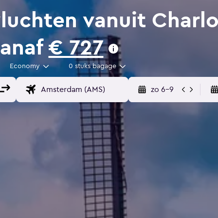
uchten vanuit Charlot
vanaf
€ 727
Economy
0 stuks bagage
zo 6-9