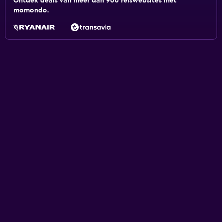
Ontdek deals van meer dan 900 reiswebsites met
momondo.