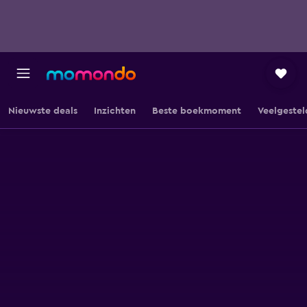
Nieuwste deals
Inzichten
Beste boekmoment
Veelgestel