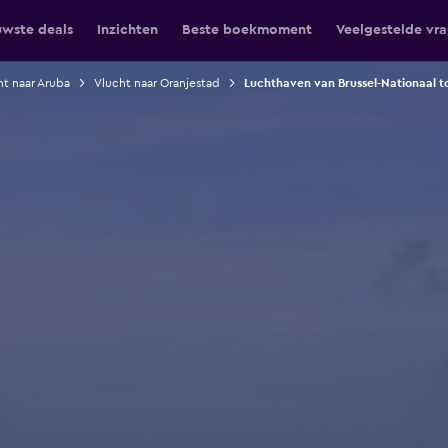
uwste deals
Inzichten
Beste boekmoment
Veelgestelde vr
ht naar Aruba
Vlucht naar Oranjestad
Luchthaven van Brussel-Nationaal t