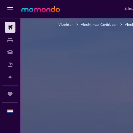
Nie
Vluchten
Vlucht naar Caribbean
Vluc
Vluchten
Verblijven
Autoverhuur
Pakketreizen
Plan met AI
Trips
Nederlands