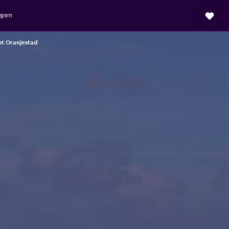
agen
ot Oranjestad