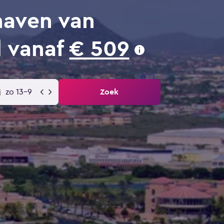
haven van
d vanaf
€ 509
zo 13-9
Zoek