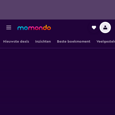
Nieuwste deals
Inzichten
Beste boekmoment
Veelgestel