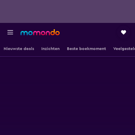
Nieuwste deals
Inzichten
Beste boekmoment
Veelgestel