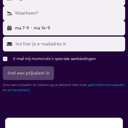
Waarheen?
ma 7-9
-
ma 14-9
E-mail mij momondo's speciale aanbiedingen
Stel een prijsalert in
Door een prijsalert te creëren ga je akkoord met onze
gebruikersvoorwaarden
en
privacybeleid.