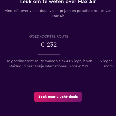
Leuk om te weten over Max Air
Vind info over vluchtduur, vluchtprijzen en populaire routes van
Max Air
GOEDKOOPSTE ROUTE
€ 232
De goedkoopste route waarop Max Air vliegt, is van
Vliegen v
Maiduguri naar Abuja Internationaal, voor € 232
moment
Zoek naar vlucht-deals