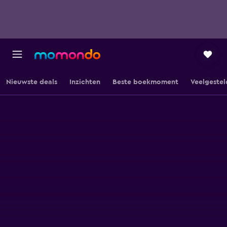
Nieuwste deals
Inzichten
Beste boekmoment
Veelgestel