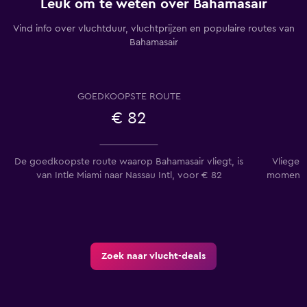
Leuk om te weten over Bahamasair
Vind info over vluchtduur, vluchtprijzen en populaire routes van
Bahamasair
GOEDKOOPSTE ROUTE
€ 82
De goedkoopste route waarop Bahamasair vliegt, is
Vliegen 
van Intle Miami naar Nassau Intl, voor € 82
momentee
Zoek naar vlucht-deals