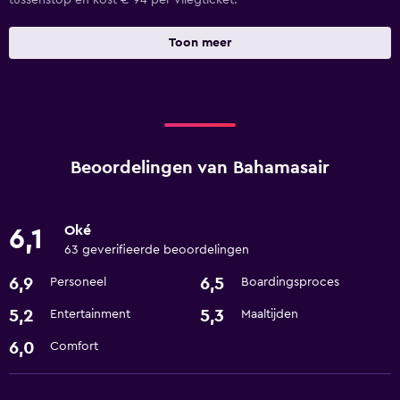
tussenstop en kost € 94 per vliegticket.
Toon meer
Beoordelingen van Bahamasair
Oké
6,1
63 geverifieerde beoordelingen
6,9
6,5
Personeel
Boardingsproces
5,2
5,3
Entertainment
Maaltijden
6,0
Comfort