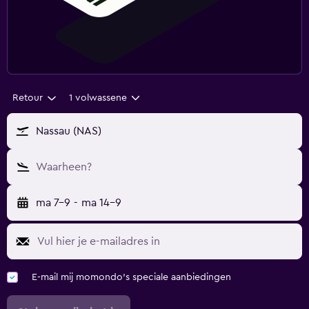
Retour
1 volwassene
Nassau (NAS)
Waarheen?
ma 7-9
-
ma 14-9
E-mail mij momondo's speciale aanbiedingen