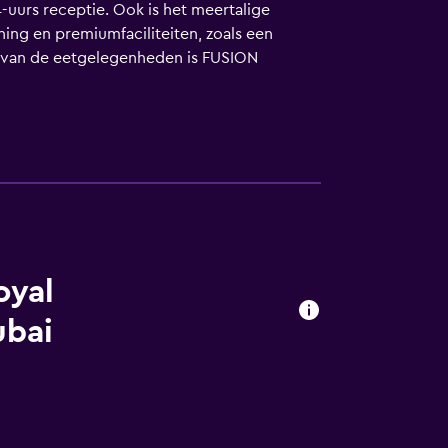
-uurs receptie. Ook is het meertalige
ing en premiumfaciliteiten, zoals een
n van de eetgelegenheden is FUSION
teren van gratis parkeergelegenheid op
oyal
ubai