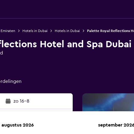
 Emiraten
Hotels in Dubai
Hotels in Dubai
Palette Royal Reflections 
flections Hotel and Spa Dubai
ad
ordelingen
zo 16-8
augustus 2026
september 202