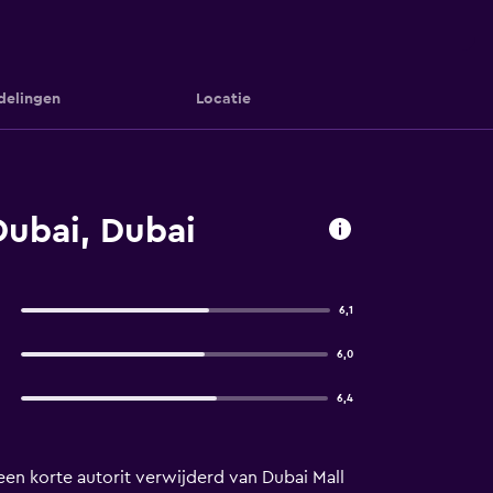
delingen
Locatie
Dubai, Dubai
6,1
6,0
6,4
een korte autorit verwijderd van Dubai Mall