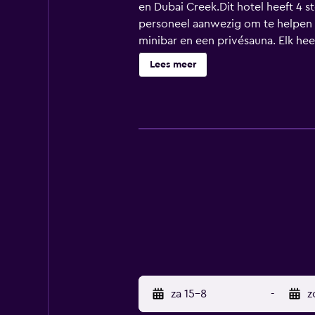
en Dubai Creek.Dit hotel heeft 4 s
personeel aanwezig om te helpen m
minibar en een privésauna. Elk he
RESTAURANT, een perfecte plek om 
Lees meer
eigen terrein. Het is op loopafstan
za 15-8
-
z