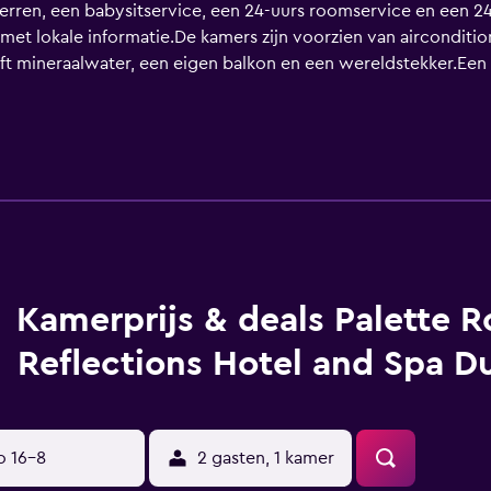
terren, een babysitservice, een 24-uurs roomservice en een 24
et lokale informatie.De kamers zijn voorzien van aircondition
eft mineraalwater, een eigen balkon en een wereldstekker.Ee
lekker te eten.Gasten die met een auto reizen kunnen profi
d van Al Jadaf Metro Station en Dubai Healthcare City Station.
Kamerprijs & deals Palette R
Reflections Hotel and Spa D
o 16-8
2 gasten, 1 kamer