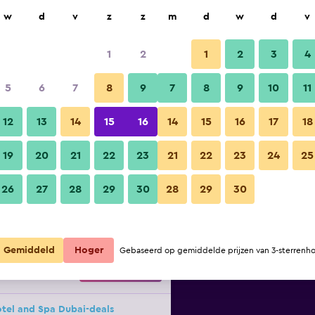
ek
w
d
v
z
z
m
d
w
d
v
1
2
1
2
3
4
oedkoopste tarief per nacht
5
6
7
8
9
7
8
9
10
11
Andere
r
totaal per
12
13
14
15
16
14
15
16
17
18
nacht
19
20
21
22
23
21
22
23
24
25
€ 28
Bekijk deal
Palette Royal Reflections Hotel
26
27
28
29
30
28
29
30
€ 28
Bekijk deal
Gemiddeld
Hoger
Gebaseerd op gemiddelde prijzen van 3-sterrenho
€ 29
Bekijk deal
otel and Spa Dubai-deals