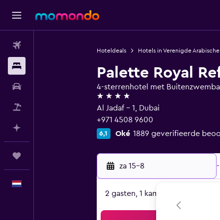
Vluchten
Hoteldeals
Hotels in Verenigde Arabische
Verblijven
Palette Royal Re
Autoverhuur
4-sterrenhotel met Buitenzwemb
4 sterren
Pakketreizen
Al Jadaf - 1, Dubai
+971 4508 9600
Plan met AI
Oké
1889 geverifieerde beo
6,1
Trips
za 15-8
-
Nederlands
2 gasten, 1 kamer