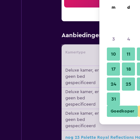
Zo
m
d
€ 28
Aanbiedingen vanaf
/
G
3
4
Kamertype
Aanbiede
10
11
17
18
Deluxe kamer, er is
geen bed
gespecificeerd
24
25
Deluxe kamer, er is
geen bed
31
gespecificeerd
Goedkoper
Deluxe kamer, er is
geen bed
gespecificeerd
nog 23 Palette Royal Reflections H