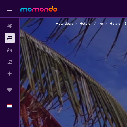
Hoteldeals
Hotels in Afrika
Hotels in 
Vluchten
Verblijven
Autoverhuur
Pakketreizen
Plan met AI
Trips
Nederlands