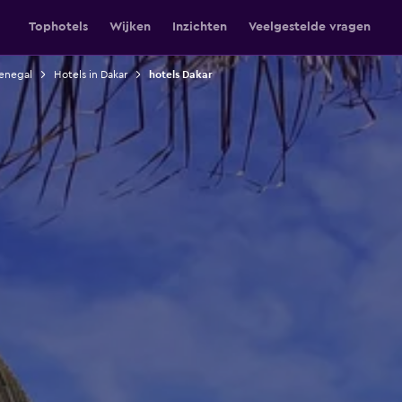
Tophotels
Wijken
Inzichten
Veelgestelde vragen
Senegal
Hotels in Dakar
hotels Dakar