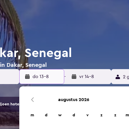
kar, Senegal
 in Dakar, Senegal
do 13-8
-
vr 14-8
2 
augustus 2026
ljoen hotels en accommodaties.
m
d
w
d
v
z
z
m