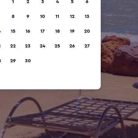
1
2
3
4
5
6
8
9
10
11
12
13
4
15
16
17
18
19
20
1
22
23
24
25
26
27
8
29
30