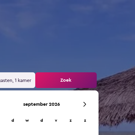
Zoek
gasten, 1 kamer
september 2026
d
w
d
v
z
z