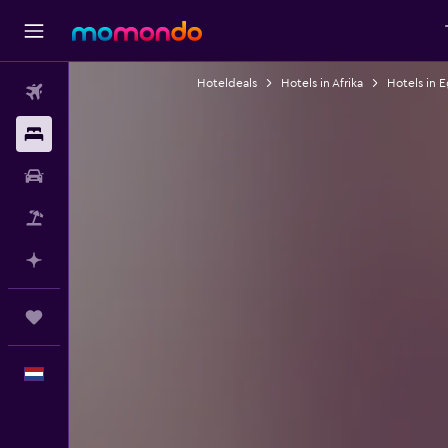
Hoteldeals
Hotels in Afrika
Hotels in 
Vluchten
Verblijven
Autoverhuur
Pakketreizen
Plan met AI
Trips
Nederlands