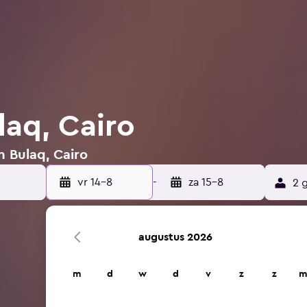
laq, Cairo
n Bulaq, Cairo
vr 14-8
-
za 15-8
2 
augustus 2026
m
d
w
d
v
z
z
m