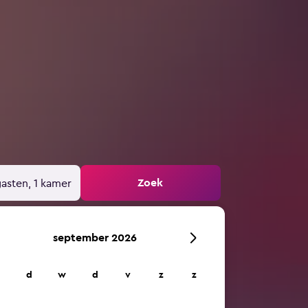
Zoek
gasten, 1 kamer
september 2026
d
w
d
v
z
z