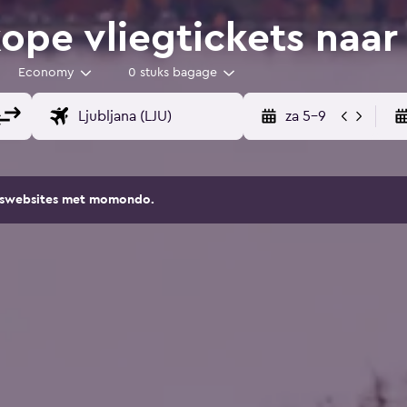
pe vliegtickets naar
Economy
0 stuks bagage
za 5-9
eiswebsites met momondo.