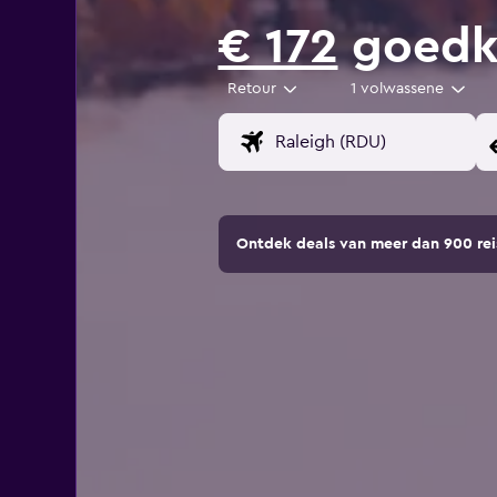
€ 172
goedko
Retour
1 volwassene
Ontdek deals van meer dan 900 r