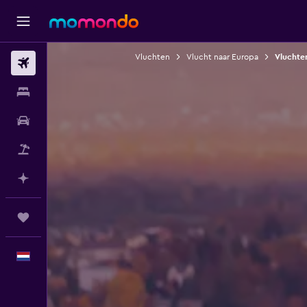
Vluchten
Vlucht naar Europa
Vluchte
Vluchten
Verblijven
Autoverhuur
Pakketreizen
Plan met AI
Trips
Nederlands