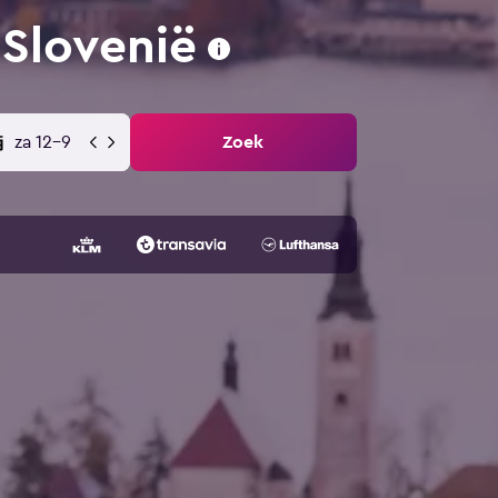
 Slovenië
za 12-9
Zoek