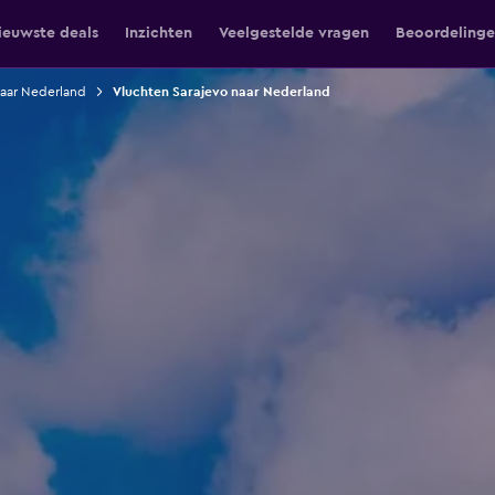
ieuwste deals
Inzichten
Veelgestelde vragen
Beoordeling
naar Nederland
Vluchten Sarajevo naar Nederland