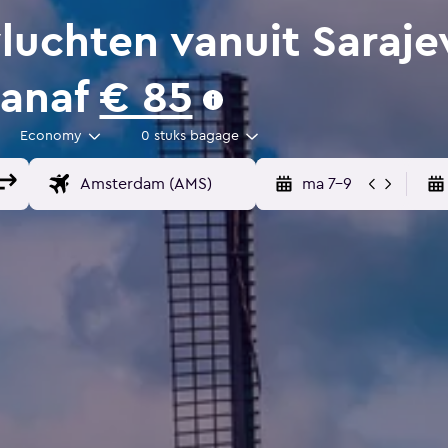
uchten vanuit Saraje
vanaf
€ 85
Economy
0 stuks bagage
ma 7-9