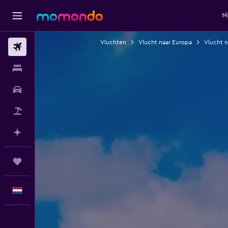
N
Vluchten
Vlucht naar Europa
Vlucht 
Vluchten
Verblijven
Autoverhuur
Pakketreizen
Plan met AI
Trips
Nederlands