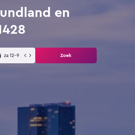
undland en
1428
za 12-9
Zoek