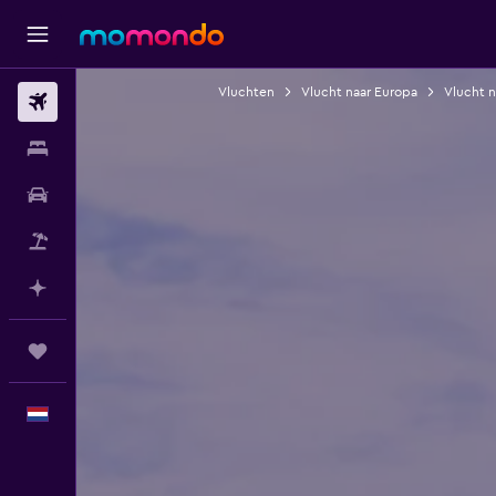
Vluchten
Vlucht naar Europa
Vlucht 
Vluchten
Verblijven
Autoverhuur
Pakketreizen
Plan met AI
Trips
Nederlands