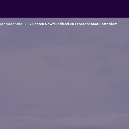
naar Nederland
Vluchten Newfoundland en Labrador naar Rotterdam