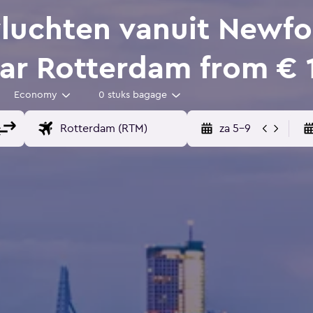
luchten vanuit Newfo
ar Rotterdam from € 
Economy
0 stuks bagage
za 5-9