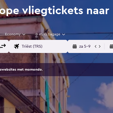
e vliegtickets naar F
Economy
0 stuks bagage
za 5-9
eiswebsites met momondo.