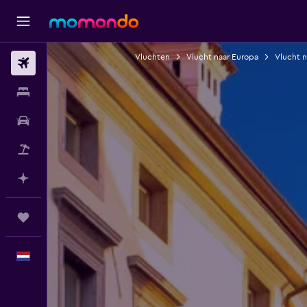
Vluchten
Vlucht naar Europa
Vlucht na
Vluchten
Verblijven
Autoverhuur
Pakketreizen
Plan met AI
Trips
Nederlands