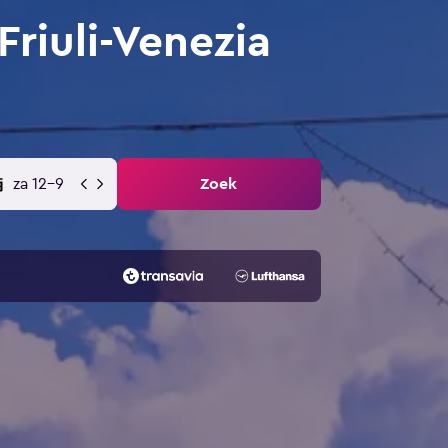
riuli-Venezia
za 12-9
Zoek