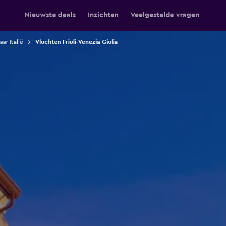
Nieuwste deals
Inzichten
Veelgestelde vragen
ar Italië
Vluchten Friuli-Venezia Giulia