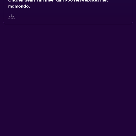
Ontdek deals van meer dan 900 reiswebsites met
momondo.