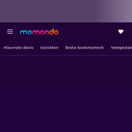
Nieuwste deals
Inzichten
Beste boekmoment
Veelgestel