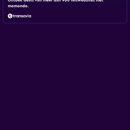
Ontdek deals van meer dan 900 reiswebsites met
momondo.