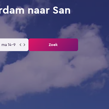
rdam naar San
ma 14-9
Zoek