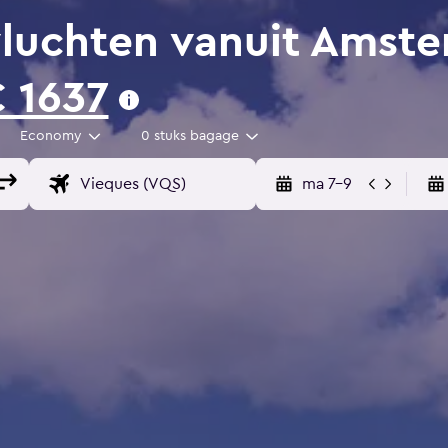
luchten vanuit Amste
 1637
Economy
0 stuks bagage
ma 7-9