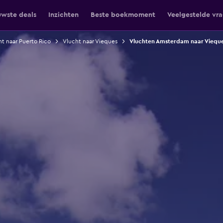
uwste deals
Inzichten
Beste boekmoment
Veelgestelde vr
t naar Puerto Rico
Vlucht naar Vieques
Vluchten Amsterdam naar Viequ