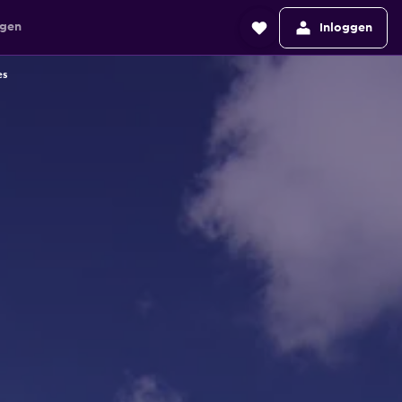
agen
Inloggen
es