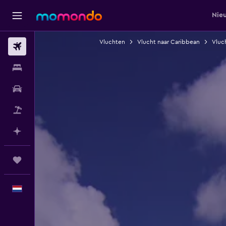
Nie
Vluchten
Vlucht naar Caribbean
Vluch
Vluchten
Verblijven
Autoverhuur
Pakketreizen
Plan met AI
Trips
Nederlands