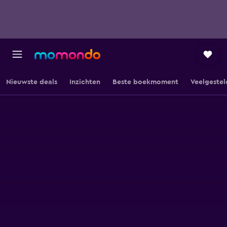
Nieuwste deals
Inzichten
Beste boekmoment
Veelgestel