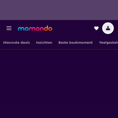
Nieuwste deals
Inzichten
Beste boekmoment
Veelgestel