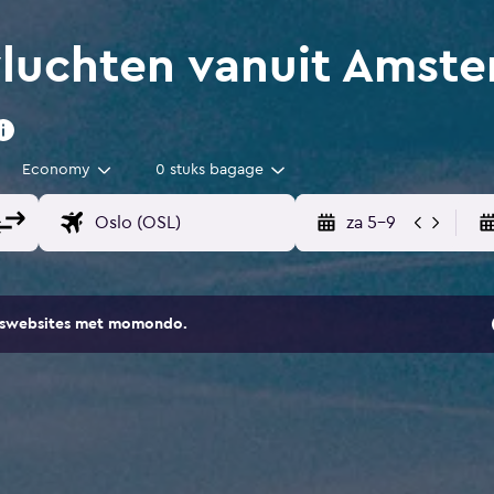
luchten vanuit Amste
Economy
0 stuks bagage
za 5-9
eiswebsites met momondo.