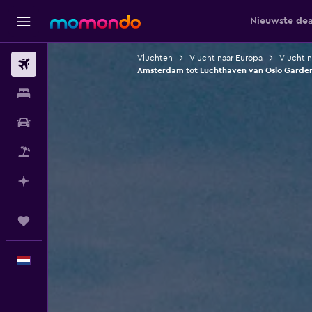
Nieuwste dea
Vluchten
Vlucht naar Europa
Vlucht 
Vluchten
Amsterdam tot Luchthaven van Oslo Gard
Verblijven
Autoverhuur
Pakketreizen
Plan met AI
Trips
Nederlands