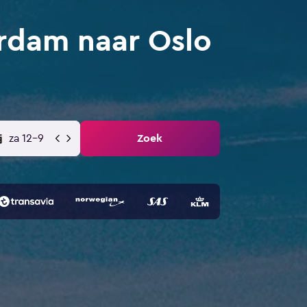
rdam naar Oslo
za 12-9
Zoek