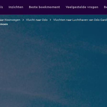
ls
Inzichten
Beste boekmoment
Veelgestelde vragen
B
naar Noorwegen
Vlucht naar Oslo
Vluchten naar Luchthaven van Oslo Gar
ermoen