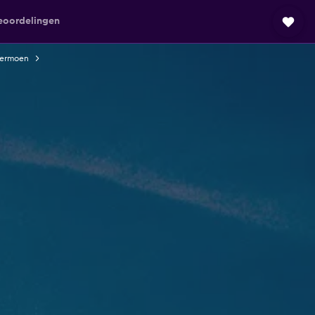
eoordelingen
dermoen