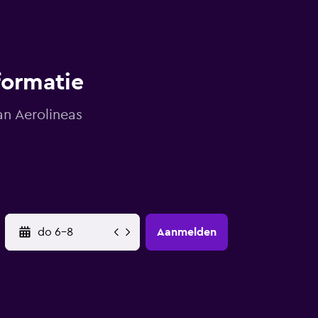
formatie
n Aerolineas
YYYY-MM-DD
Aanmelden