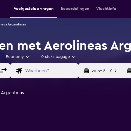
Veelgestelde vragen
Beoordelingen
Vluchtinfo
neas Argentinas
en met Aerolineas Ar
Economy
0 stuks bagage
za 5-9
 Argentinas