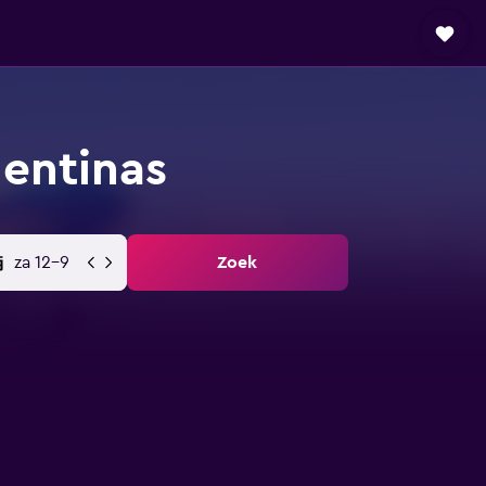
gentinas
za 12-9
Zoek