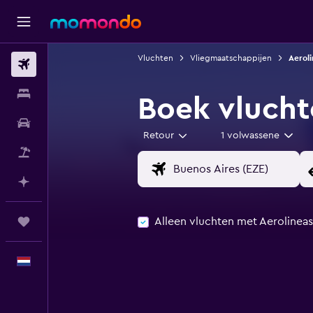
Vluchten
Vliegmaatschappijen
Aeroli
Vluchten
Verblijven
Boek vlucht
Autoverhuur
Retour
1 volwassene
Pakketreizen
Plan met AI
Alleen vluchten met Aerolineas
Trips
Nederlands