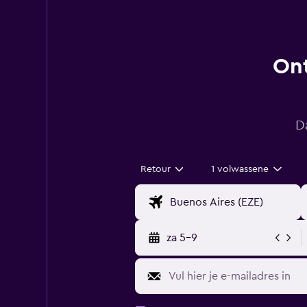
Ont
D
Retour
1 volwassene
za 5-9