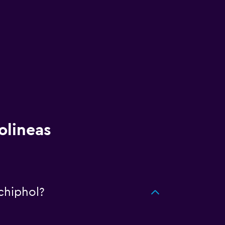
olineas
chiphol?