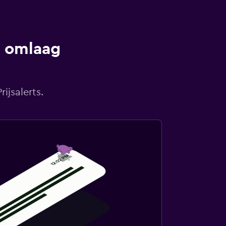
s omlaag
ijsalerts.