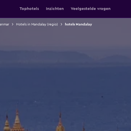
Tophotels
Inzichten
Veelgestelde vragen
yanmar
Hotels in Mandalay (regio)
hotels Mandalay