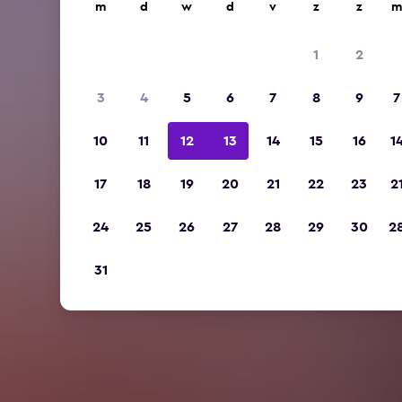
m
d
w
d
v
z
z
m
1
2
3
4
5
6
7
8
9
7
10
11
12
13
14
15
16
1
17
18
19
20
21
22
23
2
24
25
26
27
28
29
30
2
31