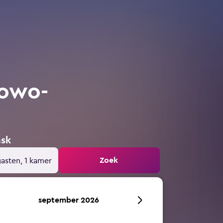
kowo-
nsk
Zoek
gasten, 1 kamer
september 2026