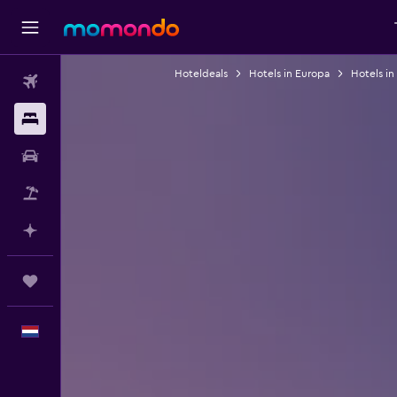
Hoteldeals
Hotels in Europa
Hotels in
Vluchten
Verblijven
Autoverhuur
Pakketreizen
Plan met AI
Trips
Nederlands