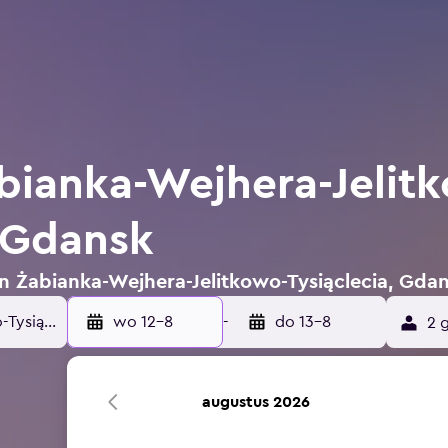
abianka-Wejhera-Jelit
, Gdansk
in Żabianka-Wejhera-Jelitkowo-Tysiąclecia, Gda
wo 12-8
-
do 13-8
2 
augustus 2026