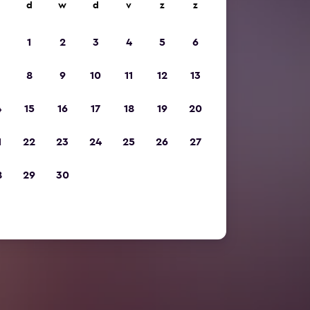
d
w
d
v
z
z
1
2
3
4
5
6
8
9
10
11
12
13
4
15
16
17
18
19
20
1
22
23
24
25
26
27
8
29
30