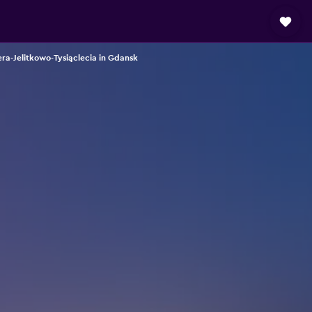
ra-Jelitkowo-Tysiąclecia in Gdansk