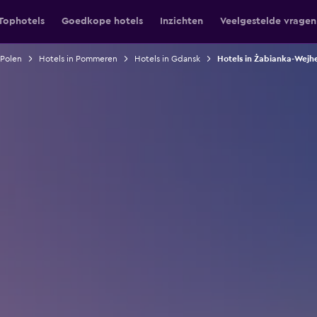
Tophotels
Goedkope hotels
Inzichten
Veelgestelde vragen
 Polen
Hotels in Pommeren
Hotels in Gdansk
Hotels in Żabianka-Wejhe