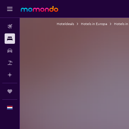
Hoteldeals
Hotels in Europa
Hotels in 
Vluchten
Verblijven
Autoverhuur
Pakketreizen
Plan met AI
Trips
Nederlands