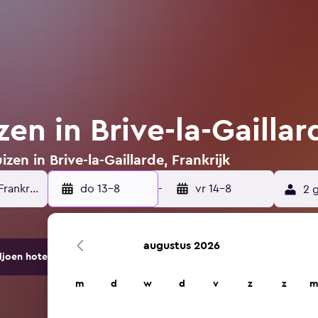
en in Brive-la-Gaillar
zen in Brive-la-Gaillarde, Frankrijk
do 13-8
-
vr 14-8
2 
augustus 2026
ljoen hotels en accommodaties.
m
d
w
d
v
z
z
m