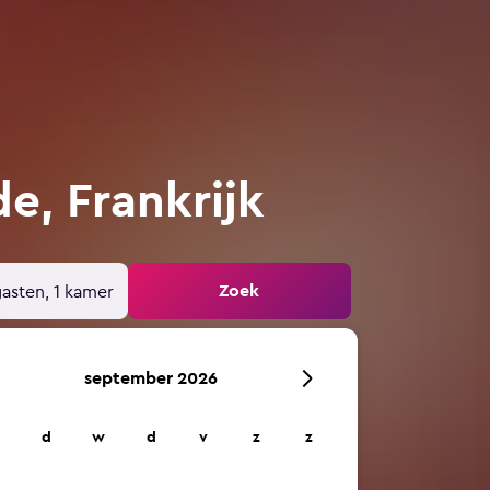
de, Frankrijk
Zoek
gasten, 1 kamer
september 2026
d
w
d
v
z
z