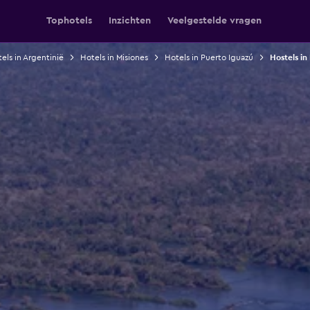
Tophotels
Inzichten
Veelgestelde vragen
els in Argentinië
Hotels in Misiones
Hotels in Puerto Iguazú
Hostels in