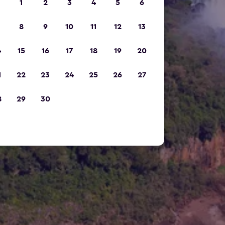
1
2
3
4
5
6
8
9
10
11
12
13
4
15
16
17
18
19
20
1
22
23
24
25
26
27
8
29
30