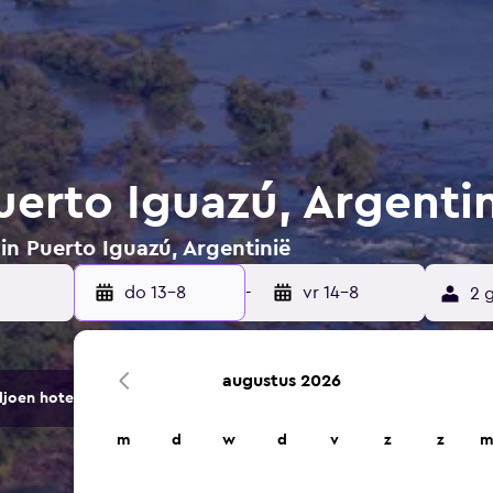
uerto Iguazú, Argenti
 in Puerto Iguazú, Argentinië
do 13-8
-
vr 14-8
2 
augustus 2026
ljoen hotels en accommodaties.
m
d
w
d
v
z
z
m