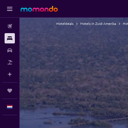
Hoteldeals
Hotels in Zuid-Amerika
Hot
Vluchten
Verblijven
Autoverhuur
Pakketreizen
Plan met AI
Trips
Nederlands