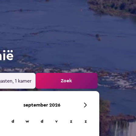
nië
Zoek
gasten, 1 kamer
september 2026
d
w
d
v
z
z