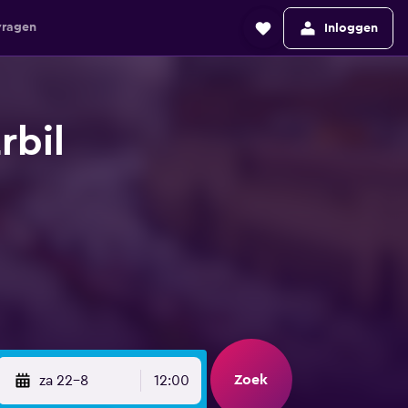
vragen
Inloggen
rbil
Zoek
za 22-8
12:00