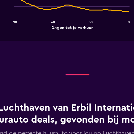
91
data
points.
90
60
30
0
The
End
Dagen tot je verhuur
chart
of
interactive
has
chart
1
X
axis
displaying
Dagen
tot
je
verhuur.
Range:
91
categories.
The
Luchthaven van Erbil Internat
chart
has
urauto deals, gevonden bij 
1
Y
ind de perfecte huurauto voor jou op Luchthaven
axis