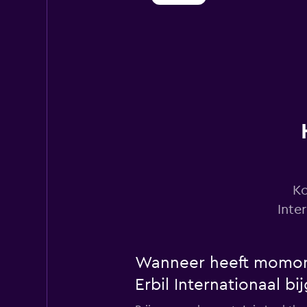
Shouqi
1 locatie
keddy by Europca
2 locaties
Ko
Inte
Fox
Wanneer heeft momondo
1 locatie
Erbil Internationaal b