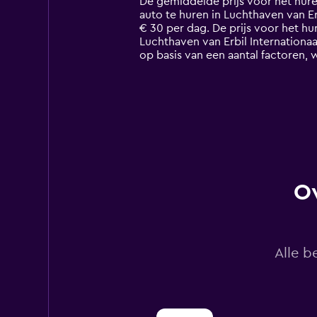
De gemiddelde prijs voor het hure
categories.
auto te huren in Luchthaven van Erbi
The
€ 30 per dag. De prijs voor het h
chart
Luchthaven van Erbil Internationaa
has
op basis van een aantal factoren, 
1
Y
axis
displaying
values.
Range:
0
to
90.
Ov
Alle b