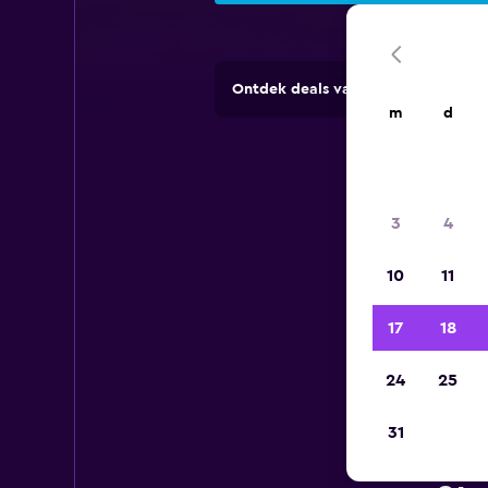
Ontdek deals van verhuurbedrijve
m
d
3
4
10
11
17
18
24
25
31