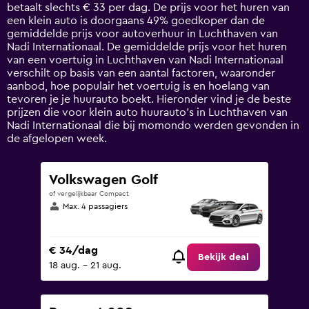
1
betaalt slechts € 33 per dag. De prijs voor het huren van
Y
een klein auto is doorgaans 49% goedkoper dan de
axis
gemiddelde prijs voor autoverhuur in Luchthaven van
displaying
Nadi Internationaal. De gemiddelde prijs voor het huren
values.
van een voertuig in Luchthaven van Nadi Internationaal
Range:
verschilt op basis van een aantal factoren, waaronder
0
aanbod, hoe populair het voertuig is en hoelang van
to
tevoren je je huurauto boekt. Hieronder vind je de beste
90.
prijzen die voor klein auto huurauto's in Luchthaven van
Nadi Internationaal die bij momondo werden gevonden in
de afgelopen week.
Volkswagen Golf
of vergelijkbaar Compact
Max. 4 passagiers
€ 34/dag
Bekijk deal
18 aug. - 21 aug.