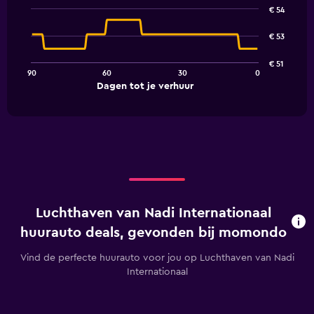
graphic.
chart
€ 54
with
91
€ 53
data
points.
€ 51
90
60
30
0
The
End
Dagen tot je verhuur
chart
of
interactive
has
chart
1
X
axis
displaying
Dagen
tot
je
Luchthaven van Nadi Internationaal
verhuur.
Range:
huurauto deals, gevonden bij momondo
91
categories.
Vind de perfecte huurauto voor jou op Luchthaven van Nadi
The
Internationaal
chart
has
1