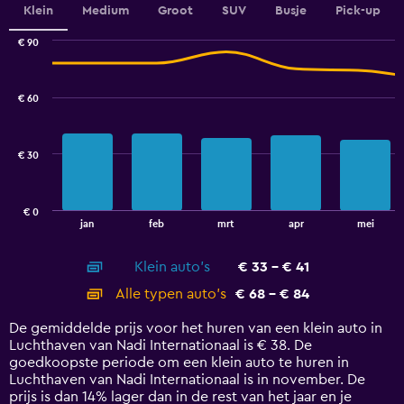
Y
Klein
Medium
Groot
SUV
Busje
Pick-up
axis
displaying
€ 90
values.
Combination
Chart
graphic.
chart
Range:
with
51.2
€ 60
2
to
data
56.
series.
€ 30
The
chart
has
€ 0
1
End
jan
feb
mrt
apr
mei
of
X
interactive
axis
chart
Klein auto's
€ 33 - € 41
displaying
categories.
Alle typen auto's
€ 68 - € 84
Range:
14
De gemiddelde prijs voor het huren van een klein auto in
categories.
Luchthaven van Nadi Internationaal is € 38. De
The
goedkoopste periode om een klein auto te huren in
chart
Luchthaven van Nadi Internationaal is in november. De
has
prijs is dan 14% lager dan in de rest van het jaar en je