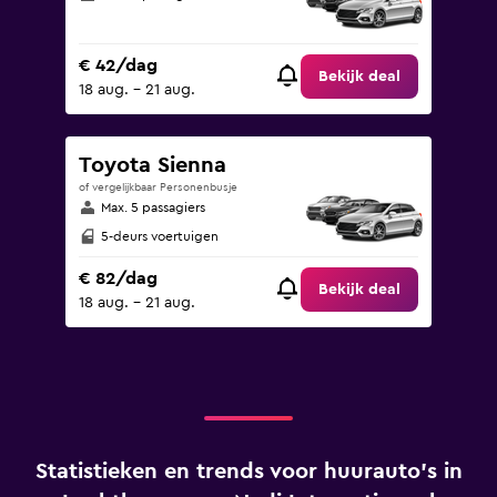
€ 42/dag
Bekijk deal
18 aug. - 21 aug.
Toyota Sienna
of vergelijkbaar Personenbusje
Max. 5 passagiers
5-deurs voertuigen
€ 82/dag
Bekijk deal
18 aug. - 21 aug.
Statistieken en trends voor huurauto's in